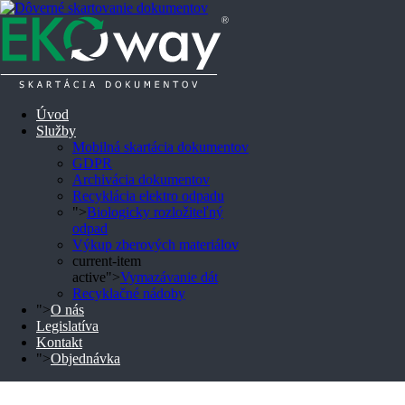
Úvod
Služby
Mobilná skartácia dokumentov
GDPR
Archivácia dokumentov
Najbezpečnejší a
Recyklácia elektro odpadu
">
Biologicky rozložiteľný
odpad
najúčinnejší servis na
Výkup zberových materiálov
current-item
active">
Vymazávanie dát
zničenie dokumentov
Recyklačné nádoby
">
O nás
v tomto type
Legislatíva
Kontakt
">
Objednávka
priemyslu.