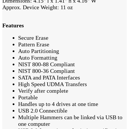
Dimensions: 4.15" l x 1.41" h x 4.16" W
Approx. Device Weight: 11 oz
Features
Secure Erase
Pattern Erase
Auto Partitioning
Auto Formatting
NIST 800-88 Compliant
NIST 800-36 Compliant
SATA and PATA Interfaces
High Speed UDMA Transfers
Verify after complete
Portable
Handles up to 4 drives at one time
USB 2.0 Connectible
Multiple Hammers can be linked via USB to
one computer