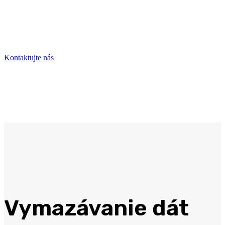
Sme rýchli, flexibilní a precízni a preto nás
neváhajte kontaktovať.
Kontaktujte nás
Vymazávanie dát