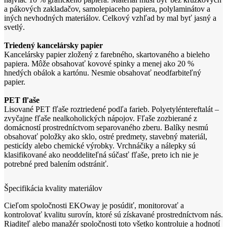
a pákových zakladačov, samolepiaceho papiera, polylaminátov a
iných nevhodných materiálov. Celkový vzhľad by mal byť jasný a
svetlý.
Triedený kancelársky papier
Kancelársky papier zložený z farebného, skartovaného a bieleho
papiera. Môže obsahovať kovové spinky a menej ako 20 %
hnedých obálok a kartónu. Nesmie obsahovať neodfarbiteľný
papier.
PET fľaše
Lisované PET fľaše roztriedené podľa farieb. Polyetyléntereftalát –
zvyčajne fľaše nealkoholických nápojov. Fľaše zozbierané z
domácností prostredníctvom separovaného zberu. Balíky nesmú
obsahovať položky ako sklo, ostré predmety, stavebný materiál,
pesticídy alebo chemické výrobky. Vrchnáčiky a nálepky sú
klasifikované ako neoddeliteľná súčasť fľaše, preto ich nie je
potrebné pred balením odstrániť.
Špecifikácia kvality materiálov
Cieľom spoločnosti EKOway je posúdiť, monitorovať a
kontrolovať kvalitu surovín, ktoré sú získavané prostredníctvom nás.
Riaditeľ alebo manažér spoločnosti toto všetko kontroluje a hodnotí