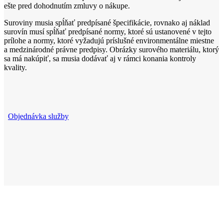
ešte pred dohodnutím zmluvy o nákupe.
Suroviny musia spĺňať predpísané špecifikácie, rovnako aj náklad
surovín musí spĺňať predpísané normy, ktoré sú ustanovené v tejto
prílohe a normy, ktoré vyžadujú príslušné environmentálne miestne
a medzinárodné právne predpisy. Obrázky surového materiálu, ktorý
sa má nakúpiť, sa musia dodávať aj v rámci konania kontroly
kvality.
Objednávka služby