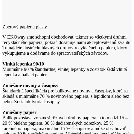
Zberový papier a plasty
V EKOway sme schopní obchodovať takmer so všetkými druhmi
recyklačného papiera, pokiaľ dosahuje nami akceptovateľnú kvalitu.
Tu nájdete ilustráciu hlavných druhov recyklačného papiera, ktorý
vykupujeme a dodávame do spracovateľských závodov.
Vlnitá lepenka 90/10
Minimálne 90 % štandardnej vlnitej lepenky a zostatok šedá vlnitá
lepenka a baliaci papier.
Zmiešané noviny a časopisy
Štandardná špecifikácia pre balíkované noviny a časopisy, ktorá sa
skladá z minimálne 70 % novinového papiera, s lepidlom alebo bez
neho. Zostatok tvoria časopisy.
Zmiešaný papier
Balík pozostáva zo zmesí rôznych druhov papiera, a to medzi 15 –
20 % bieleho papiera, 30 % tlačiarenských odrezkov, 25 %
farebného papiera, maximálne 15 % časopisov a môže obsahovať
najviac 10 % grafického papiera. Materiál musí byť bez krúžkových